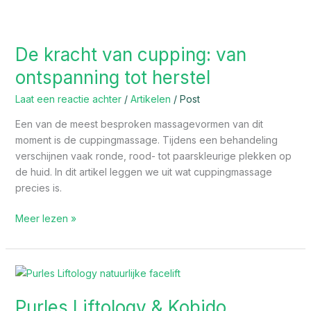
De
kracht
De kracht van cupping: van
van
cupping:
ontspanning tot herstel
van
Laat een reactie achter
/
Artikelen
/
Post
ontspanning
tot
Een van de meest besproken massagevormen van dit
herstel
moment is de cuppingmassage. Tijdens een behandeling
verschijnen vaak ronde, rood- tot paarskleurige plekken op
de huid. In dit artikel leggen we uit wat cuppingmassage
precies is.
Meer lezen »
Purles
Liftology
Purles Liftology & Kobido
&