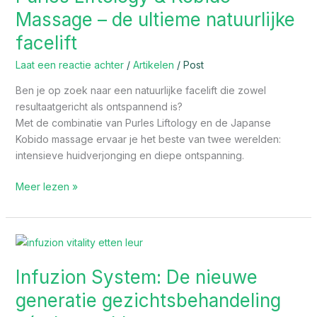
Kobido
Massage – de ultieme natuurlijke
Massage
facelift
–
de
Laat een reactie achter
/
Artikelen
/
Post
ultieme
natuurlijke
Ben je op zoek naar een natuurlijke facelift die zowel
facelift
resultaatgericht als ontspannend is?
Met de combinatie van Purles Liftology en de Japanse
Kobido massage ervaar je het beste van twee werelden:
intensieve huidverjonging en diepe ontspanning.
Meer lezen »
Infuzion
System:
Infuzion System: De nieuwe
De
nieuwe
generatie gezichtsbehandeling
generatie