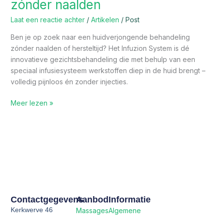
zónder naalden
gezichtsbehandeling
zónder
Laat een reactie achter
/
Artikelen
/
Post
naalden
Ben je op zoek naar een huidverjongende behandeling
zónder naalden of hersteltijd? Het Infuzion System is dé
innovatieve gezichtsbehandeling die met behulp van een
speciaal infusiesysteem werkstoffen diep in de huid brengt –
volledig pijnloos én zonder injecties.
Meer lezen »
Contactgegevens
Aanbod
Informatie
Kerkwerve 46
Massages
Algemene