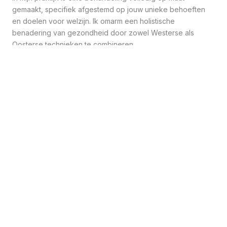
gemaakt, specifiek afgestemd op jouw unieke behoeften
en doelen voor welzijn. Ik omarm een holistische
benadering van gezondheid door zowel Westerse als
Oosterse technieken te combineren.
Mijn doel is om jou een persoonlijke ervaring te bieden die
niet alleen ontspannend is, maar ook gericht is op het
verbeteren van jouw algehele vitaliteit.
MAAK EEN AFSPRAAK
Infuzion System
Het is een fantastische gezichts-behandeling die
galvanische stroom gebruikt om voedingsstoffen en vocht
tot wel 2-3 mm veilig diep in de lederhuid te brengen