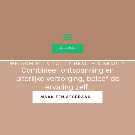
Ga
naar
de
inhoud
Afspraak Maken
WELKOM BIJ VITALITY HEALTH & BEAUTY
Combineer ontspanning en
uiterlijke verzorging, beleef de
ervaring zelf.
MAAK EEN AFSPRAAK